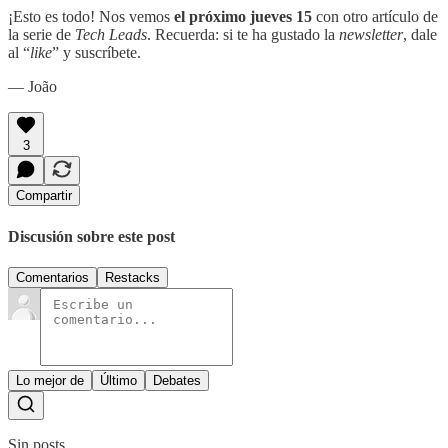
¡Esto es todo! Nos vemos
el próximo jueves 15
con otro artículo de
la serie de
Tech Leads
. Recuerda: si te ha gustado la
newsletter
, dale
al “
like
” y suscríbete.
— João
3
Compartir
Discusión sobre este post
Comentarios
Restacks
Lo mejor de
Último
Debates
Sin posts